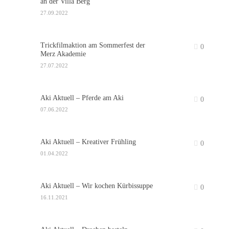
an der Villa Berg
27.09.2022
Trickfilmaktion am Sommerfest der
0
Merz Akademie
27.07.2022
Aki Aktuell – Pferde am Aki
0
07.06.2022
Aki Aktuell – Kreativer Frühling
0
01.04.2022
Aki Aktuell – Wir kochen Kürbissuppe
0
16.11.2021