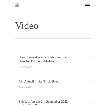
Video
Hit enter to search or ESC to close
Greenscreen-Ferienworkshop mit dem
0
Haus für Film und Medien
14.06.2023
Aki Aktuell – Der Trick-Baum
0
09.05.2023
Stöckachfest am 24. September 2022
0