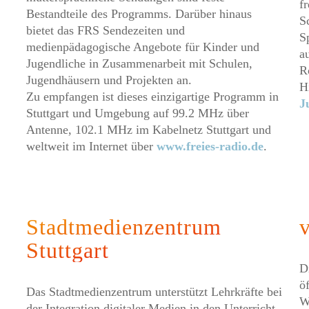
f
Bestandteile des Programms. Darüber hinaus
S
bietet das FRS Sendezeiten und
S
medienpädagogische Angebote für Kinder und
a
Jugendliche in Zusammenarbeit mit Schulen,
R
Jugendhäusern und Projekten an.
H
Zu empfangen ist dieses einzigartige Programm in
J
Stuttgart und Umgebung auf 99.2 MHz über
Antenne, 102.1 MHz im Kabelnetz Stuttgart und
weltweit im Internet über
www.freies-radio.de
.
Stadtmedienzentrum
v
Stuttgart
D
öf
Das Stadtmedienzentrum unterstützt Lehrkräfte bei
W
der Integration digitaler Medien in den Unterricht.