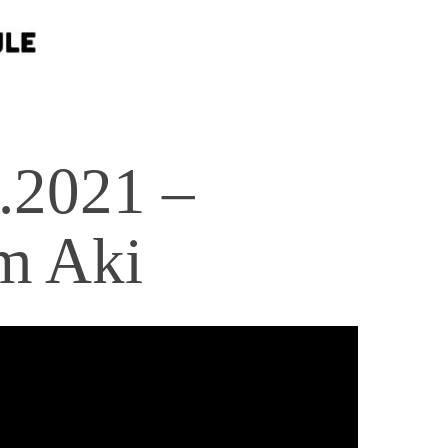
.2021 –
m Aki