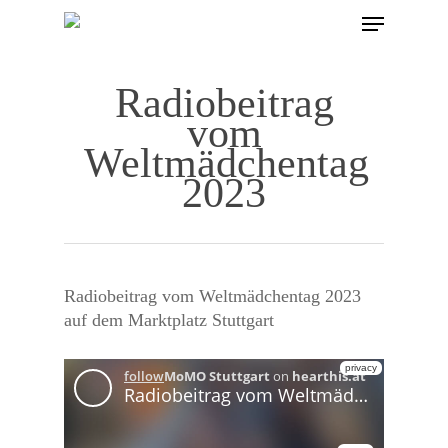
Radiobeitrag
vom
Hit enter to search or ESC to close
Weltmädchentag
2023
Radiobeitrag vom Weltmädchentag 2023
auf dem Marktplatz Stuttgart