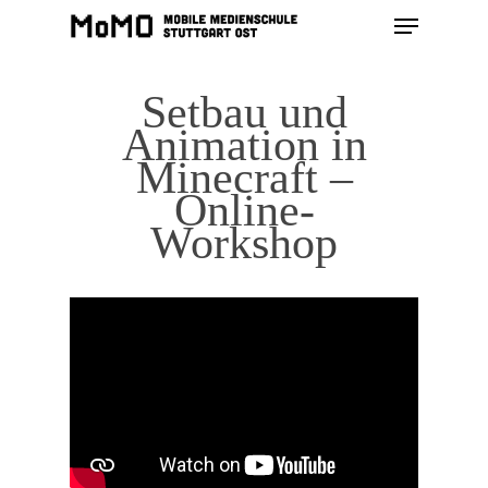
Setbau und
Animation in
Hit enter to search or ESC to close
Minecraft –
Online-
Workshop